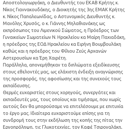
Αποστολογιωργάκη, ο Διευθυντής του ΕΚΑΒ Κρήτης κ.
Νίκος Γιαννακουδάκης, ο Διοικητής της 3ης ΕΜΑΚ Κρήτης
κ. Νίκος Παπαλεωνίδας, ο Αστυνομικός Διευθυντής κ.
Μανόλης Χρυσός, ο κ. Γιάννης Μηλαθιανάκης ως
εκπρόσωπος του Λιμενικού Σώματος, η Πρόεδρος των
Γυναικείων Σωματείων Ν. Ηρακλείου κα Μαίρη Παχιαδάκη,
η πρόεδρος της ΕΟΔ Ηρακλείου κα Ειρήνη Βουμβουλάκη
καθώς και η πρόεδρος του Φίλιου Ζεύς Αρχανών
Αστερουσίων κα Έρη Χαιρέτη.
Παράλληλα, απονεμήθηκαν τα διπλώματα εξειδίκευσης
στους εθελοντές μας, ως ελάχιστη ένδειξη αναγνώρισης
της προσφοράς, της αφοσίωσης και της συνεχούς τους
εκπαίδευσης.
Θερμές ευχαριστίες στους χορηγούς, συνεργάτες και
εκπαιδευτές μας, τους οποίους και τιμήσαμε, που χωρίς
αυτούς δεν θα μπορούσαμε να επιτελέσουμε με επιτυχία
το έργο μας. Ιδιαίτερα ευχαριστούμε επίσης για τη
συνδρομή τους στην εκδήλωση της κοπής της πίτας την
Εργοπρόληψη, τις Γλυκοτεχνίες, τον Καφέ Τσιρογαλάκη,